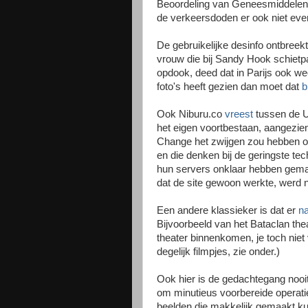
Beoordeling van Geneesmiddelen
de verkeersdoden er ook niet eve
De gebruikelijke desinfo ontbreekt
vrouw die bij Sandy Hook schietp
opdook, deed dat in Parijs ook wee
foto's heeft gezien dan moet dat
b
Ook Niburu.co
vreest
tussen de 
het eigen voortbestaan, aangezie
Change het zwijgen zou hebben opg
en die denken bij de geringste te
hun servers onklaar hebben gemaa
dat de site gewoon werkte, werd n
Een andere klassieker is dat er
na
Bijvoorbeeld van het Bataclan the
theater binnenkomen, je toch niet 
degelijk filmpjes, zie onder.)
Ook hier is de gedachtegang nooit
om minutieus voorbereide operati
beelden die makkelijk gemaakt kun