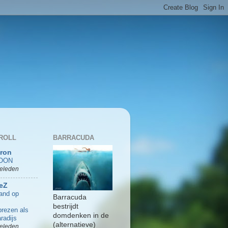
ROLL
BARRACUDA
Bron
OON
geleden
eZ
and op
Barracuda
bestrijdt
rezen als
domdenken in de
radijs
(alternatieve)
geleden