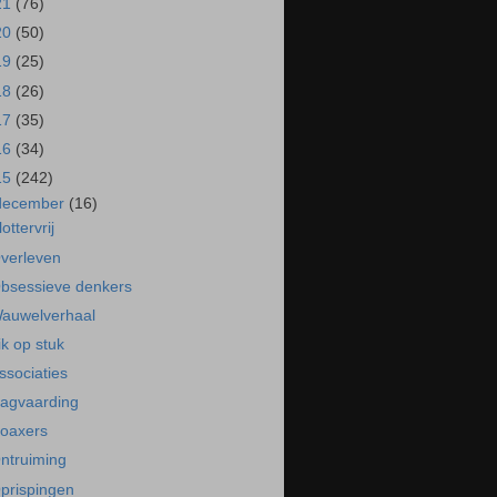
21
(76)
20
(50)
19
(25)
18
(26)
17
(35)
16
(34)
15
(242)
december
(16)
lottervrij
verleven
bsessieve denkers
auwelverhaal
ik op stuk
ssociaties
agvaarding
oaxers
ntruiming
prispingen