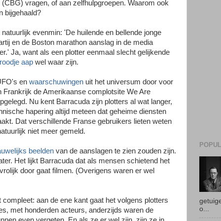
 (CBG) vragen, of aan zelfhulpgroepen. Waarom ook
n bijgehaald?
 natuurlijk evenmin: 'De huilende en bellende jonge
artij en de Boston marathon aanslag in de media
r.' Ja, want als een plotter eenmaal slecht gelijkende
roodje aap
wel waar zijn.
UFO's en
waarschuwingen
uit het universum door voor
n Frankrijk de Amerikaanse complotsite We Are
elegd. Nu kent Barracuda zijn plotters al wat langer,
chnische hapering altijd meteen dat geheime diensten
kt. Dat verschillende Franse gebruikers lieten weten
atuurlijk niet meer gemeld.
POPUL
uwelijks beelden
van de aanslagen te zien zouden zijn.
ater. Het lijkt Barracuda dat als mensen schietend het
vrolijk door gaat filmen. (Overigens waren er wel
 compleet: aan de ene kant gaat het volgens plotters
getuige
o...
es, met honderden acteurs, anderzijds waren de
nen even vergeten. En als ze er wel zijn, zijn ze in