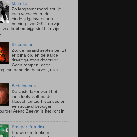
Marieke
Zo langzamerhand zou je
toch verwachten dat
eindetijdgelovers hun
mening over 2012 op zijn
etwat hebben bijgesteld. Er zijn
...
Bloedmaan
Zo, de maand september zit
er bijna op, en de aarde
draait gewoon dooorrrrr.
Geen rampen, geen
ting van aandelenbeurzen, niks.
.
Bedelmonnik
De vaste lezer weet het
inmiddels: self-made
filosoof, cultuurhistoricus en
een sociaal bewogen
urger Arend Zeevat is het licht in
Prepper Paradise
Ere wie ere toekomt: