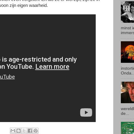
woon zijn eigen waarheid.
minst i
immers
instor
Onda..
wereldb
de...