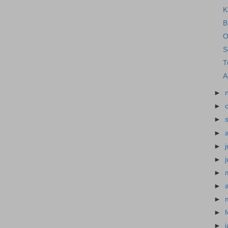
K
B
O
S
T
A
►
►
►
►
►
j
►
►
►
►
►
►