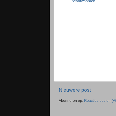
Beantwoorden
Nieuwere post
Abonneren op:
Reacties posten (A