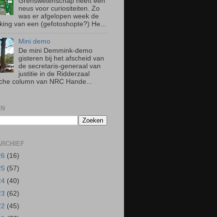
Grenswetenschap heeft een
neus voor curiositeiten. Zo
was er afgelopen week de
king van een (gefotoshopte?) He...
Mini demo
De mini Demmink-demo
gisteren bij het afscheid van
de secretaris-generaal van
justitie in de Ridderzaal
ische column van NRC Hande...
EN
RCHIEF
26
(16)
25
(57)
24
(40)
23
(62)
22
(45)