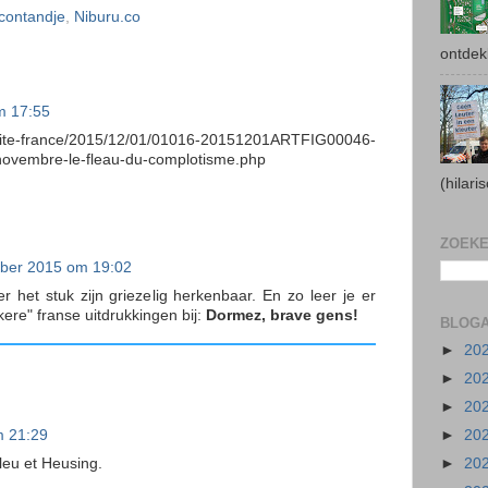
contandje
,
Niburu.co
ontdek
m 17:55
tualite-france/2015/12/01/01016-20151201ARTFIG00046-
-novembre-le-fleau-du-complotisme.php
(hilar
ZOEK
ber 2015 om 19:02
het stuk zijn griezelig herkenbaar. En zo leer je er
ere" franse uitdrukkingen bij:
Dormez, brave gens!
BLOGA
►
20
►
20
►
20
►
20
 21:29
leu et Heusing.
►
20