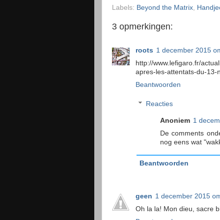
Labels:
Beyond the Matrix
,
Handje
3 opmerkingen:
roots
1 december 2015 o
http://www.lefigaro.fr/ac
apres-les-attentats-du-13
Beantwoorden
Reacties
Anoniem
1 decem
De comments onder 
nog eens wat "wakk
Beantwoorden
geen
1 december 2015 om
Oh la la! Mon dieu, sacre b