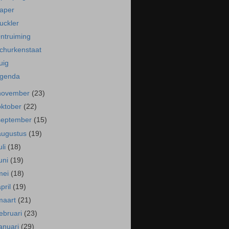
aper
uckler
ntruiming
churkenstaat
uig
genda
november
(23)
oktober
(22)
september
(15)
augustus
(19)
uli
(18)
juni
(19)
mei
(18)
april
(19)
maart
(21)
februari
(23)
januari
(29)