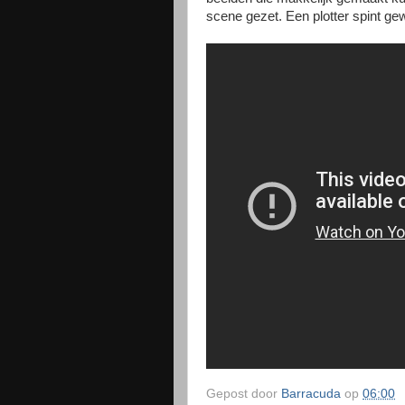
scene gezet. Een plotter spint ge
Gepost door
Barracuda
op
06:00