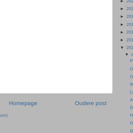
►
20
►
20
►
20
►
20
►
20
►
20
▼
20
▼
P
O
O
W
L
A
Homepage
Oudere post
D
tom)
H
O
O