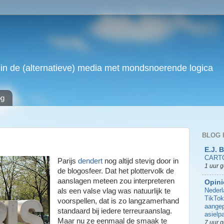
in de (alternatieve) media met mondsnoerende logica
og
BLOG 
E.J. 
CART
Parijs
dendert
nog altijd stevig door in
1 uur 
de blogosfeer. Dat het plottervolk de
aanslagen meteen zou interpreteren
Opini
Nederl
als een valse vlag was natuurlijk te
TikTok
voorspellen, dat is zo langzamerhand
aangep
standaard bij iedere terreuraanslag.
asielpa
Maar nu ze eenmaal de smaak te
7 uur 