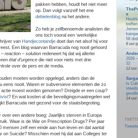
pakken hebben, houdt het niet meer
TheP
op. Dan volgt vanzelf het ene
e
debielenblog
na het andere.
Houthi
treffen
Jemeni
Zo heb je zelfbenoemde analisten die
kampe
ons toch vooral een 'werkelijke
58 do
hrijver van
Handjecontandje
doet dan net alsof hij voor
8 uur 
 vreest. Een blog waarvan Barracuda nog nooit gehoord
– reaction – solution
redeneert hij dat wij allerlei
Ander
2026 –
 een
état d’urgence
die niet voor niets met drie
32
ntrole over de pers en de media.
12 uur
zouden moeten worden opgelegd, anders dan de
Sarg
Is Cub
 nou eens nooit. Waren er subversieve elementen die zo
steeds
jk actie moest worden genomen? Dreigde er een coup?
gevall
ivist
? En wat kosten al die beveiligingsmaatregelen wel
14 uur
lijkt Barracuda niet gezond voor de staatsbegroting.
r over een andere boeg: Jaarlijks sterven in Europa
TWITT
ik. Waar is de War on Prescription Drugs? Per jaar
Tweets
 mensen zelf een einde aan hun leven en dat aantal
 War on Suicide? Misschien moet hij dat aan Colleges ter